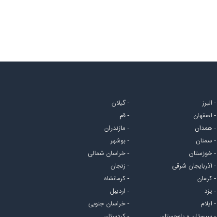
- البرز
- گیلان
- اصفهان
- قم
- همدان
- مازندران
- سمنان
- بوشهر
- خوزستان
- خراسان شمالی
- آذربایجان شرقی
- زنجان
- کرمان
- کرمانشاه
- یزد
- اردیبل
- ایلام
- خراسان جنوبی
- سیستان و بلوچستان
- کردستان